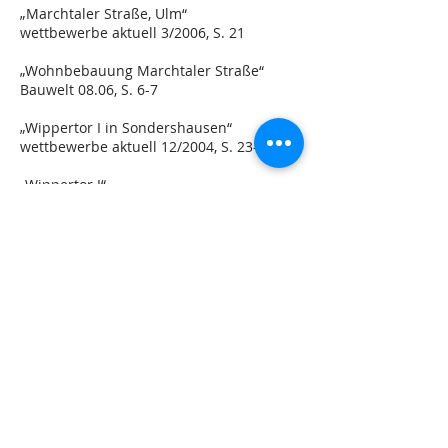
„Marchtaler Straße, Ulm“
wettbewerbe aktuell 3/2006, S. 21
„Wohnbebauung Marchtaler Straße“
Bauwelt 08.06, S. 6-7
„Wippertor I in Sondershausen“
wettbewerbe aktuell 12/2004, S. 23-24
„Wippertor I“
Bauwelt 39.04, S. 8
Vorträge
Vortrag "Neubau Rathaus in Bernau bei
Berlin"
im Rahmen der gemeinsamen
Veranstaltungsreihe von MIL und KNF e.V
"Qualitätvolle Innenentwicklung und
Nachverdichtung"
31. Hanseatische Sanierungstage
►