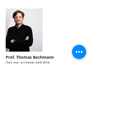
Prof. Thomas Bochmann
Dipl.-Ing. Architekt
AKB BDA
Nach dem Architekturstudium an der
Bauhaus-Universität Weimar arbeitete
Thomas Bochmann ebenfalls als
Entwurfsarchitekt im Berliner
Architekturbüro Léon Wohlhage Wernik
und bei Arnold und Gladisch Architekten.
Von 2011 bis 2013 war er
wissenschaftlicher Mitarbeiter am
Lehrstuhl für Entwerfen und
Baukonstruktion an der Fakultät
Architektur der Bauhaus-Universität