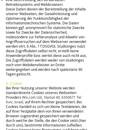
Betriebssystems und Webbrowsers
Diese Daten dienen der Bereitstellung der Inhalte
unserer Webseiten, der Gewährleistung und
Optimierung der Funktionsfähigkeit der
informationstechnischen Systeme. Die Daten
können ggf. anonymisiert für statistische Zwecke
sowie für Zwecke der Datensicherheit,
insbesondere zur Fehleranalyse und Abwehr von
Angriffsversuchen auf dem Webserver verwendet
werden (Art. 6 Abs. 1 f DSGVO). Studioinges nutzt
diese Zugriffsdaten selbst nicht, erstellt keine
Anwenderprofile bzw. wertet diese auch nicht aus.
Die Zugriffsdaten werden weder von studioinges
noch vom Webdienstleister an Dritte
weitergegeben und werden nach spätestens 90
Tagen gelöscht.
4. Cookies
Bei Ihrer Nutzung unserer Website werden
standardisierte Cookies unseres Webseiten-
Providers
Wix.com Ltd.,
Namal 40,
6350671
Tel
Aviv, Israel,
auf Ihrem Rechner gespeichert. Bei
Cookies handelt es sich um kleine Textdateien, die
auf Ihrer Festplatte dem von Ihnen verwendeten
Browser zugeordnet gespeichert werden und
durch welche der Stelle, die den Cookie setzt (hier
durch uns), bestimmte Informationen zufließen.
Cookies können keine Programme ausführen oder