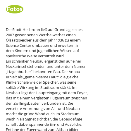
Fotos
Die Stadt Heilbronn ließ auf Grundlage eines
2007 gewonnenen Wettbe-werbes einen
Ölsaatspeicher aus dem Jahr 1936 zu einem
Science Center umbauen und erweitern, in
dem Kindern und Jugendlichen Wissen auf
spielerische Weise vermittelt wird.
Ein schlanker Neubau ergänzt den auf einer
Neckarinsel stehenden und unter dem Namen
„Hagenbucher“ bekannten Bau. Der Anbau
erhielt als „gemein-same Haut“ die gleiche
Klinkerschale wie der Speicher, was seine
solitäre Wirkung im Stadtraum stärkt. Im
Neubau liegt der Haupteingang mit dem Foyer,
das mit einem verglasten Fugenraum zwischen
den Zwillingsbauten verbunden ist. Die
versetzte Anordnung von Alt- und Neubau
macht die grüne Wand auch im Stadtraum
weithin als Signet sichtbar, die Gebäudefuge
schafft dabei spannende Ein- und Ausblicke.
Entlang der Fugenwand zum Altbau bilden