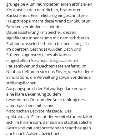
grüngelbe Aluminiumplatten einen artifiziellen
Kontrast zu den natürlichen, braunroten
Backsteinen. Eine reliefartig eingeschnittene
Haupttreppe macht diese Wand zur Skulptur.
Brücken verbinden sie mit der
Dauerausstellung im Speicher, dessen
signifikante Innenräume mit dem sichtbaren
Stahlbetonskelett erhalten blieben. Lediglich
im obersten Geschoss wurden Dach und
Stützen zugunsten eines als Kubus
eingestellten Veranstal-tungssaales mit
Pausenfoyer und Dachterrasse entfernt. Im
Neubau befinden sich das Foyer, verschiedene
Schullabore, die Verwaltung sowie Sonderaus-
stellungsflächen.
Ausgangspunkt der Entwurfsgedanken war
eine klare Bekennung zu dem
besonderen Ort und der Ausstrahlung des
alten Speichers mit seiner
historischen Backsteinfassade. Das
spektakuläre Element der Architektur entfaltet
sich im Innenraum, der sich als städtebauliche
Geste und mit entsprechenden Stadtbezügen
auch nach Außen abzeichnet.