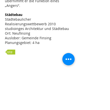
übernimmt er die Funktion eines
„Angers“.
Städtebau
Städtebaulicher
Realisierungswettbewerb 2010
studioinges Architektur und Städtebau
Ort: Neufinsing
Auslober: Gemeinde Finsing
Planungsgebiet: 4 ha
Liste
Lageplan
Blick über das Entwurfsgebiet
Grundrisse
Seestraße