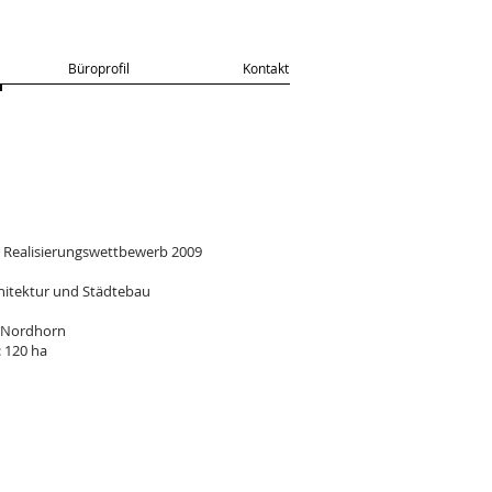
Büroprofil
Kontakt
r Realisierungswettbewerb 2009
hitektur und Städtebau
t Nordhorn
 120 ha