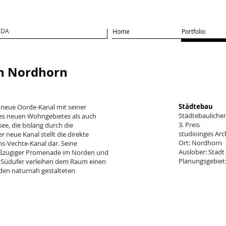
BDA
Home
Portfolio
in Nordhorn
Städtebau
r neue Oorde-Kanal mit seiner
Städtebauliche
es neuen Wohngebietes als auch
3. Preis
e, die bislang durch die
studioinges Arc
r neue Kanal stellt die direkte
Ort: Nordhorn
-Vechte-Kanal dar. Seine
Auslober: Stad
oßzügiger Promenade im Norden und
Planungsgebiet:
 Südufer verleihen dem Raum einen
den naturnah gestalteten