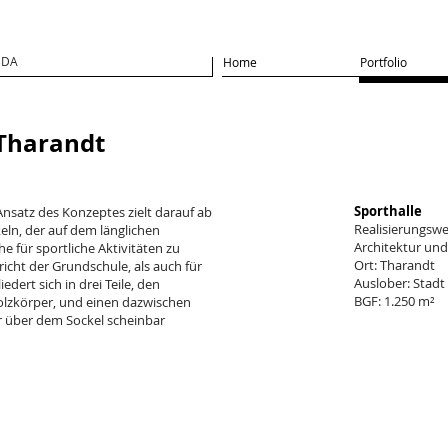
BDA
Home
Portfolio
 Tharandt
Sporthalle
Ansatz des Konzeptes zielt darauf ab
Realisierungsw
ln, der auf dem länglichen
Architektur un
e für sportliche Aktivitäten zu
Ort: Tharandt
richt der Grundschule, als auch für
Auslober: Stadt
iedert sich in drei Teile, den
BGF: 1.250 m²
olzkörper, und einen dazwischen
r über dem Sockel scheinbar
ngangsbereich
Blick vom Foyer auf das Spei