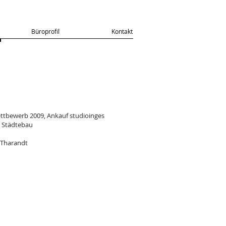
Büroprofil
Kontakt
ettbewerb 2009, Ankauf studioinges
d Städtebau
 Tharandt
lfeld